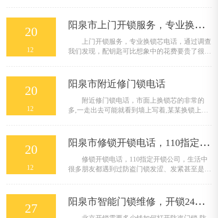
分钟计费的，短短几分钟就收费几十元，觉得他
们的收费有点高。开锁是一个非常有商机有前景
的行业，锁家家都有，锁出现点……
阳泉市上门开锁服务，专业换锁芯电话
20
上门开锁服务，专业换锁芯电话，通过调查
12
我们发现，配钥匙可比想象中的花费要贵了很
多，除了广汽丰田4S店表示不提供配钥匙业务
以外，根据车型和品牌不同，单配一把遥控钥匙
的花费至少要在百元以上，一些豪华……
阳泉市附近修门锁电话
20
附近修门锁电话，市面上换锁芯的非常的
12
多,一走出去可能就看到墙上写着,某某换锁上门
服务,等等,诸如此类的小广告非常的多,那么换锁
芯多少钱?大概了解后,是不是就不怕自己被坑了
呢,如果自己会换锁芯,是不是省事……
阳泉市修锁开锁电话，110指定开锁公司
20
修锁开锁电话，110指定开锁公司，生活中
12
很多朋友都遇到过防盗门锁发涩、发紧甚至是外
锁芯打不开等问题，今天整理几个常见的故障及
防盗门锁修理的方法，以供借鉴。 1铰链发
出声响 不知道大家有……
阳泉市智能门锁维修，开锁24小时上门电话
27