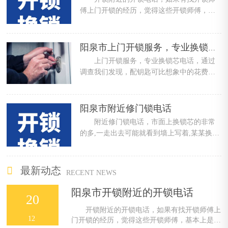
傅上门开锁的经历，觉得这些开锁师傅，基
本上是按分钟计费的，短短几分钟就收费几
十……
阳泉市上门开锁服务，专业换锁芯电话
上门开锁服务，专业换锁芯电话，通过
调查我们发现，配钥匙可比想象中的花费要
贵了很多，除了广汽丰田4S店表示不提供配
钥……
阳泉市附近修门锁电话
附近修门锁电话，市面上换锁芯的非常
的多,一走出去可能就看到墙上写着,某某换锁
上门服务,等等,诸如此类的小广告非常的多,
……
最新动态
RECENT NEWS
阳泉市开锁附近的开锁电话
20
开锁附近的开锁电话，如果有找开锁师傅上
12
门开锁的经历，觉得这些开锁师傅，基本上是按