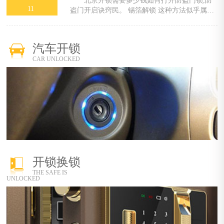
北京开锁需要多少钱如何打开防盗门锁,防
11
盗门开启诀窍民。 锡箔解锁 这种方法似乎属于
很古老的，因为它起步很早。当然，很多小偷也
会用这种方法解锁和盗窃。撞击锁定气缸 解锁
时间约为30秒。首先将主键的一端……
汽车开锁
CAR UNLOCKED
开锁换锁
THE SAFE IS
UNLOCKED