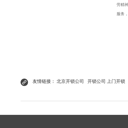
劳精
服务
友情链接：
北京开锁公司
开锁公司
上门开锁