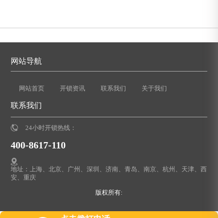
网站导航
网站首页
开锁资讯
联系我们
关于我们
联系我们
24小时开锁热线：
400-8617-110
地址：上海、北京、广州、深圳、济南、青岛、南京、杭州、天津、西
安、重庆
版权所有: