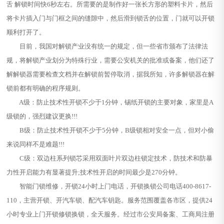
舌 解锁时间快6秒左右。所需要的是制作好一张长方形的塑料卡片，然后
将卡片插入门与门框之间的缝隙中，然后滑到锁舌的位置，门就可以开锁
顺利打开了。
目前，我国对解锁产业没有统一的规定，但一些省市颁布了法律法
规，将解锁产业划分为特殊行业，需要公安机关的批准或备案，他们还了
解解锁器需要检查文档并在解锁前暂停取消，据我所知，许多解锁器在解
锁前都有明确的程序规则。
A级：防止技术性开锁不少于1分钟，锡纸开锁的主要对象，家里是A
级锁的，强烈建议更换!!!
B级：防止技术性开锁不少于5分钟，B级锁相对安全一点，但对小偷
来说同样不是难题!!!
C级：双边柱系列锁芯采用双面叶片双边柱锁定技术，防技术和防暴
力性开启能力有显著提升;技术性开启的时间最少是270分钟。
智能门锁维修，开锁24小时上门电话，开锁换锁公司电话400-8617-
110，主营开锁、开汽车锁、配汽车钥匙。服务范围覆盖各市区，提供24
小时专业上门开锁修锁换锁，全天服务。经过市公安局备案、工商局注册