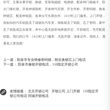
许可、主要从事开锁、换锁、安装电磁锁、电插锁、配各种门镜磁卡、防
火门推杠锁、开各种保险柜、开各种汽车锁、开文件柜、开密码锁、换各
种锁芯、配各种钥匙、各单位可长期合作、24小时上门服务。上门开锁，
假如你的汽车钥匙丢了或锁在汽车里，保险箱丢了钥匙、忘了密码，家中
丢了钥匙或忘在家里，本中心毫无损坏地将锁开启，不拆锁芯，凭空配置
钥匙。我们的口号：24小时上门服务，无匙开锁，请备证件。残疾人、孤
寡老人更优惠!
上一篇：
阳泉市专业维修密码锁，附近换锁芯上门电话
下一篇：
阳泉市修锁开锁电话，110指定开锁公司
友情链接：
北京开锁公司
开锁公司
上门开锁
110指定开
锁公司电话
同城开锁电话