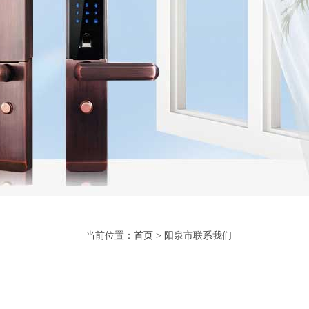
当前位置：
首页
> 阳泉市联系我们