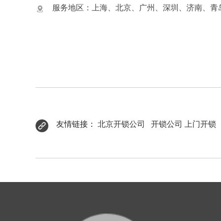
服务地区：上海、北京、广州、深圳、济南、青
友情链接：
北京开锁公司
开锁公司
上门开锁