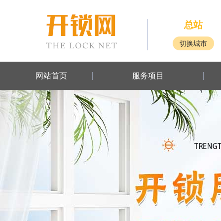
总站
切换城市
网站首页
服务项目